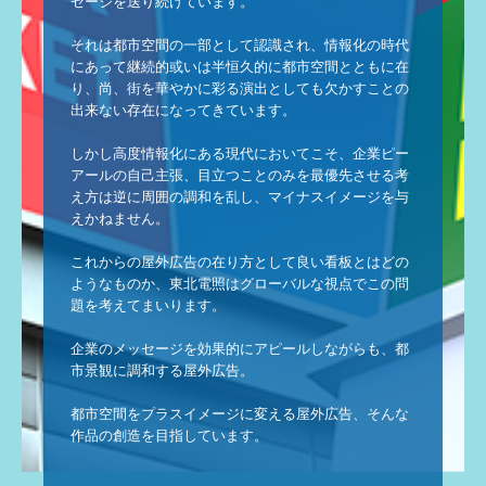
セージを送り続けています。

それは都市空間の一部として認識され、情報化の時代
にあって継続的或いは半恒久的に都市空間とともに在
り、尚、街を華やかに彩る演出としても欠かすことの
出来ない存在になってきています。

しかし高度情報化にある現代においてこそ、企業ピー
アールの自己主張、目立つことのみを最優先させる考
え方は逆に周囲の調和を乱し、マイナスイメージを与
えかねません。

これからの屋外広告の在り方として良い看板とはどの
ようなものか、東北電照はグローバルな視点でこの問
題を考えてまいります。

企業のメッセージを効果的にアピールしながらも、都
市景観に調和する屋外広告。

都市空間をプラスイメージに変える屋外広告、そんな
作品の創造を目指しています。